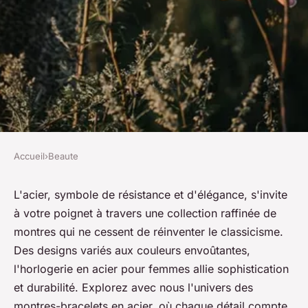
Accueil
›
Beaute
BEAUTE
Découvrez les élégantes
L'acier, symbole de résistance et d'élégance, s'invite
à votre poignet à travers une collection raffinée de
montres bracelet en acier !
montres qui ne cessent de réinventer le classicisme.
Des designs variés aux couleurs envoûtantes,
Sacha
•
27 février 2024
•
3 min de lecture
l'horlogerie en acier pour femmes allie sophistication
et durabilité. Explorez avec nous l'univers des
montres-bracelets en acier, où chaque détail compte