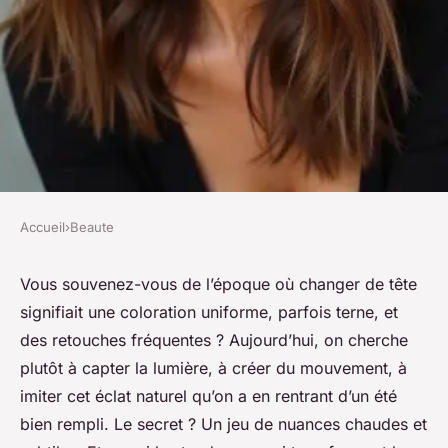
Accueil
›
Beaute
BEAUTE
Comment le balayage brunette
Vous souvenez-vous de l’époque où changer de tête
signifiait une coloration uniforme, parfois terne, et
caramel réveille votre look
des retouches fréquentes ? Aujourd’hui, on cherche
plutôt à capter la lumière, à créer du mouvement, à
Isambard
•
27/03/2026 10:08
•
8 min de lecture
imiter cet éclat naturel qu’on a en rentrant d’un été
bien rempli. Le secret ? Un jeu de nuances chaudes et