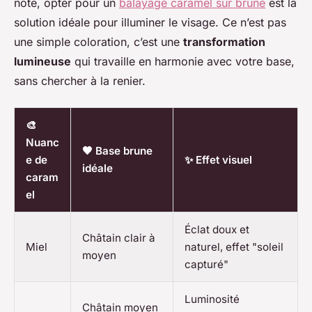
note, opter pour un
balayage caramel sur brune
est la
solution idéale pour illuminer le visage. Ce n’est pas
une simple coloration, c’est une
transformation
lumineuse
qui travaille en harmonie avec votre base,
sans chercher à la renier.
🎨
Nuanc
🖤 Base brune
e de
✨ Effet visuel
idéale
caram
el
Éclat doux et
Châtain clair à
Miel
naturel, effet "soleil
moyen
capturé"
Luminosité
Châtain moyen