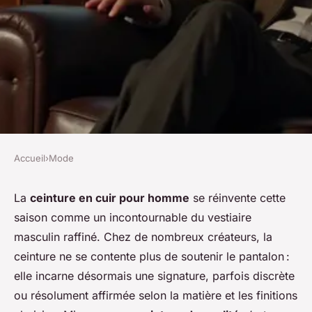
Accueil
›
Mode
MODE
Ceinture cuir homme qualité :
La
ceinture en cuir pour homme
se réinvente cette
saison comme un incontournable du vestiaire
comment choisir l'accessoire
masculin raffiné. Chez de nombreux créateurs, la
parfait pour sublimer son style
ceinture ne se contente plus de soutenir le pantalon :
elle incarne désormais une signature, parfois discrète
Sacha
•
24 février 2026
•
6 min de lecture
ou résolument affirmée selon la matière et les finitions